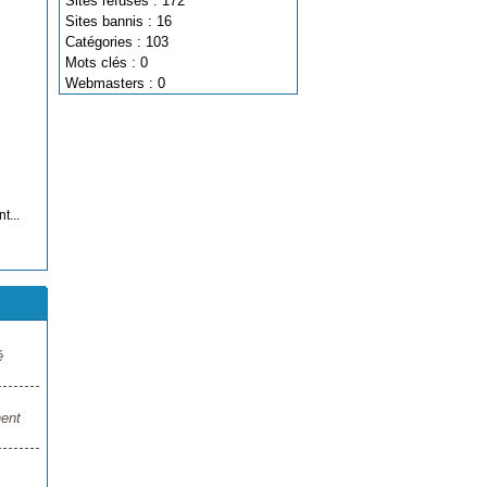
Sites refusés : 172
Sites bannis : 16
Catégories : 103
Mots clés : 0
Webmasters : 0
t...
é
nent