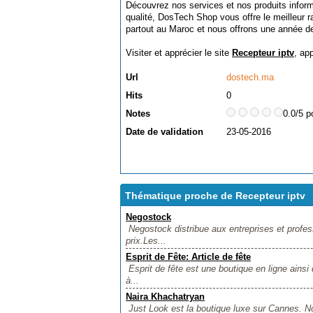
Découvrez nos services et nos produits inform
qualité, DosTech Shop vous offre le meilleur r
partout au Maroc et nous offrons une année de
Visiter et apprécier le site
Recepteur iptv
, ap
Url
dostech.ma
Hits
0
Notes
0.0/5 p
Date de validation
23-05-2016
Thématique proche de Recepteur iptv
Negostock
Negostock distribue aux entreprises et profes
prix.Les...
Esprit de Fête: Article de fête
Esprit de fête est une boutique en ligne ains
à...
Naira Khachatryan
Just Look est la boutique luxe sur Cannes. N