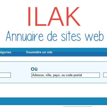
tégories
Soumettre un site
Où