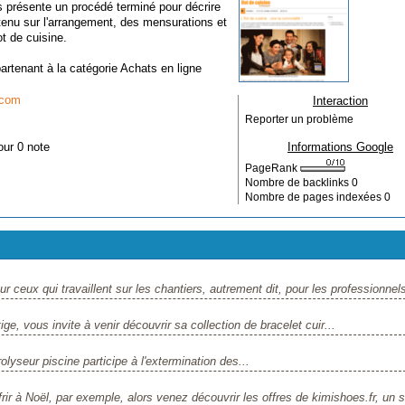
 présente un procédé terminé pour décrire
ontenu sur l'arrangement, des mensurations et
ot de cuisine.
partenant à la catégorie
Achats en ligne
.com
Interaction
Reporter un problème
our 0 note
Informations Google
PageRank
Nombre de backlinks
0
Nombre de pages indexées
0
ur ceux qui travaillent sur les chantiers, autrement dit, pour les professionnels
e, vous invite à venir découvrir sa collection de bracelet cuir...
rolyseur piscine participe à l'extermination des...
r à Noël, par exemple, alors venez découvrir les offres de kimishoes.fr, un si