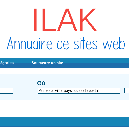
tégories
Soumettre un site
Où