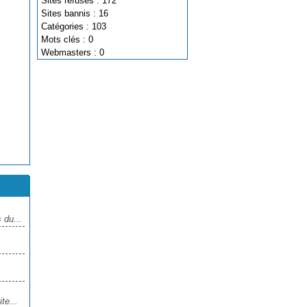
Sites refusés : 172
Sites bannis : 16
Catégories : 103
Mots clés : 0
Webmasters : 0
 du...
te...