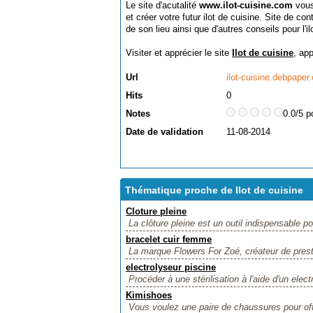
Le site d'acutalité
www.ilot-cuisine.com
vous
et créer votre futur ilot de cuisine. Site de c
de son lieu ainsi que d'autres conseils pour l'il
Visiter et apprécier le site
Ilot de cuisine
, ap
Url
ilot-cuisine.debpaper
Hits
0
Notes
0.0/5 p
Date de validation
11-08-2014
Thématique proche de Ilot de cuisine
Cloture pleine
La clôture pleine est un outil indispensable po
bracelet cuir femme
La marque Flowers For Zoé, créateur de prestig
electrolyseur piscine
Procéder à une stérilisation à l'aide d'un elect
Kimishoes
Vous voulez une paire de chaussures pour offri